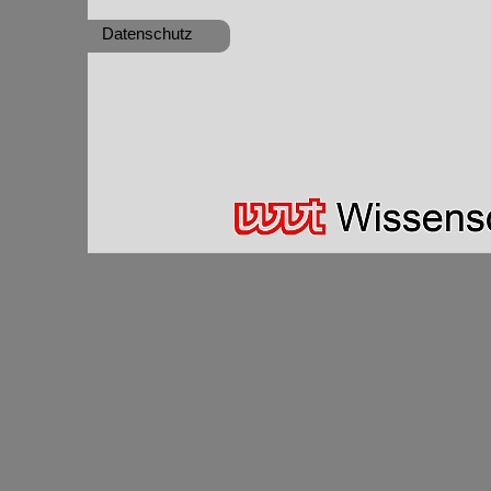
E-Mail:
wvt@wvttr
Internet:
www.wvtt
Datenschutz
Umsatzsteuer-ID